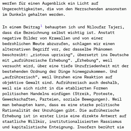
werfen
für einen Augenblick ein Licht auf
Ungerechtigkeiten, die von den Herrschenden ansonsten
im Dunkeln gehalten werden.
1
In einem Beitrag
behaupten
ich und Niloufar Tajeri,
dass die Bezeichnung selbst wichtig ist. Anstatt
negative Bilder von Krawallen und von einer
bedrohlichen
Meute abzurufen, schlagen wir einen
alternativen Begriff vor, der dasselbe Phänomen
beschreibt: „riotous uprising“, übersetzt ins Deutsche
mit „aufrührerische Erhebung“. „Erhebung“, weil
versucht wird, über eine tiefe Unzufriedenheit mit der
bestehenden Ordnung der Dinge hinwegzukommen. Und
„aufrührerisch“, weil Unruhen eine Reaktion auf
objektive Gewalt sind. Aufrührerisch auch deshalb,
weil sie sich nicht in die etablierten Formen
politischen Handelns einfügen (Streik, Proteste,
Gewerkschaften, Parteien, soziale Bewegungen). Weil
man behaupten kann, dass es eine starke politische
Rationalität der Unruhigen gibt. Die aufrüherische
Erhebung ist in erster Linie eine direkte Antwort auf
staatliche Willkür, institutionalisierten Rassismus
und kapitalistische Enteignung. Insofern berührt sie