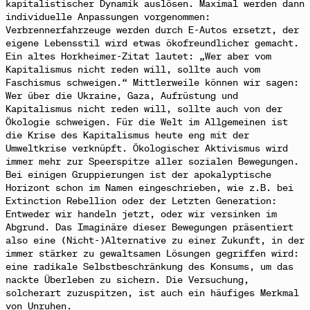
kapitalistischer Dynamik auslösen. Maximal werden dann
individuelle Anpassungen vorgenommen:
Verbrennerfahrzeuge werden durch E-Autos ersetzt, der
eigene Lebensstil wird etwas ökofreundlicher gemacht.
Ein altes Horkheimer-Zitat lautet: „Wer aber vom
Kapitalismus nicht reden will, sollte auch vom
Faschismus schweigen.“ Mittlerweile können wir sagen:
Wer über die Ukraine, Gaza, Aufrüstung und
Kapitalismus nicht reden will, sollte auch von der
Ökologie schweigen. Für die Welt im Allgemeinen ist
die Krise des Kapitalismus heute eng mit der
Umweltkrise verknüpft. Ökologischer Aktivismus wird
immer mehr zur Speerspitze aller sozialen Bewegungen.
Bei einigen Gruppierungen ist der apokalyptische
Horizont schon im Namen eingeschrieben, wie z.B. bei
Extinction Rebellion oder der Letzten Generation:
Entweder wir handeln jetzt, oder wir versinken im
Abgrund. Das Imaginäre dieser Bewegungen präsentiert
also eine (Nicht-)Alternative zu einer Zukunft, in der
immer stärker zu gewaltsamen Lösungen gegriffen wird:
eine radikale Selbstbeschränkung des Konsums, um das
nackte Überleben zu sichern. Die Versuchung,
solcherart zuzuspitzen, ist auch ein häufiges Merkmal
von Unruhen.