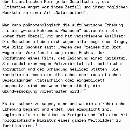
den traumatischen Kern jeder Gesellschaft, die
ultimative Angst vor ihrem Zerfall und ihrer möglichen
Rückkehr zu einer Art „Naturzustand“.
Man kann phänomenologisch die aufrüherische Erhebung
als ein „wiederkehrendes Phänomen“ betrachten. Sie
kommt fast überall vor und hat verschiedene Auslöser:
Die Menschen erheben sich
wegen aller möglichen Dinge,
wie Dilip Gaonkar sagt: „wegen des Preises für Brot,
wegen der Veröffentlichung eines Buches, der
Vorführung eines Films, der Zeichnung einer Karikatur.
Sie randalieren wegen Polizeibrutalität, politischer
Korruption und der Schändung heiliger Stätten. Sie
randalieren, wenn sie ethnischen oder rassistischen
Beleidigungen (tatsächlich oder eingebildet)
ausgesetzt sind und wenn ihnen ständig die
2
Grundversorgung vorenthalten wird.“
Es ist schwer zu sagen, wann und wo die aufrüherische
Erhebung beginnt und endet. Das ermöglicht ihr,
zugleich als ein bestimmtes Ereignis und “als eine Art
holographische Miniatur eines ganzen Weltbildes” zu
3
funktionieren.