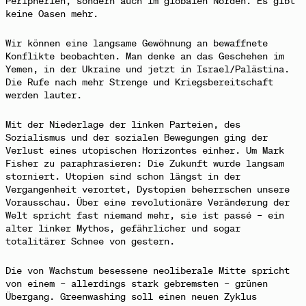
Peripherien, sondern auch im globalen Norden. Es gibt
keine Oasen mehr.
Wir können eine langsame Gewöhnung an bewaffnete
Konflikte beobachten. Man denke an das Geschehen im
Yemen, in der Ukraine und jetzt in Israel/Palästina.
Die Rufe nach mehr Strenge und Kriegsbereitschaft
werden lauter.
Mit der Niederlage der linken Parteien, des
Sozialismus und der sozialen Bewegungen ging der
Verlust eines utopischen Horizontes einher. Um Mark
Fisher zu paraphrasieren: Die Zukunft wurde langsam
storniert. Utopien sind schon längst in der
Vergangenheit verortet, Dystopien beherrschen unsere
Vorausschau. Über eine revolutionäre Veränderung der
Welt spricht fast niemand mehr, sie ist passé – ein
alter linker Mythos, gefährlicher und sogar
totalitärer Schnee von gestern.
Die von Wachstum besessene neoliberale Mitte spricht
von einem – allerdings stark gebremsten – grünen
Übergang. Greenwashing soll
einen neuen Zyklus