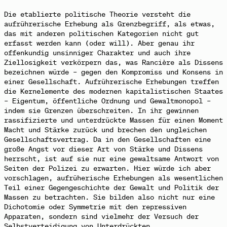
Die etablierte politische Theorie
versteht
die
aufrührerische Erhebung als Grenzbegriff, als etwas,
das mit anderen politischen Kategorien nicht gut
erfasst werden kann (oder will). Aber genau ihr
offenkundig unsinniger Charakter und auch ihre
Ziellosigkeit verkörpern das, was Rancière als Dissens
bezeichnen würde – gegen den Kompromiss und Konsens in
einer Gesellschaft. Aufrührerische Erhebungen treffen
die Kernelemente des modernen kapitalistischen Staates
– Eigentum, öffentliche Ordnung und Gewaltmonopol –
indem sie Grenzen überschreiten. In ihr gewinnen
rassifizierte und unterdrückte Massen für einen Moment
Macht und Stärke zurück und brechen den ungleichen
Gesellschaftsvertrag. Da in den Gesellschaften eine
große Angst vor dieser Art von Stärke und Dissens
herrscht, ist auf sie nur eine gewaltsame Antwort von
Seiten der Polizei zu erwarten. Hier würde ich aber
vorschlagen, aufrüherische Erhebungen als wesentlichen
Teil einer Gegengeschichte der Gewalt und Politik der
Massen zu betrachten. Sie bilden also nicht nur eine
Dichotomie oder Symmetrie mit den repressiven
Apparaten, sondern sind vielmehr der Versuch der
Selbstverteidigung von Unterdrückten.