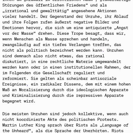
Störungen des öffentlichen Friedens“ und als
„irrational und gewalttätig“ angesehene Aktionen
vieler handelt. Der Gegenstand der Unruhe, ihr Ablauf
und ihre Folgen rufen äußerst negative Bilder und
Emotionen hervor, die sich um eine antiquierte „Angst
vor der Masse“ drehen. Diese Trope besagt, dass wir,
wenn Menschen als Masse sprechen und handeln,
zwangsläufig auf ein tiefes Verlangen treffen, das
nicht als politisch bezeichnet werden kann
.
Unruhen
sind demnach also nicht etwas, das rational
diskutiert, in eine rechtliche Materie umgewandelt
werden kann oder in einen institutionellen Rahmen, der
im Folgenden die Gesellschaft reguliert und
reformiert. Sie gelten als scheinbar antisoziale
Ereignisse
,
ein radikaler Dissens, dem mit einem hohen
Maß an Moralisierung durch
die ideologischen Apparate
und Kriminalisierung durch die repressiven Apparate
begegnet wird.
Die meisten Unruhen sind jedoch kollektive, wenn auch
nicht koordinierte Akte des politischen Protests.
Martin Luther King sprach über Riots als „
Language of
the Unheard“
, als die Sprache der Unerhörten. Riots