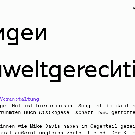
dt.
ngen
weltgerechti
 Veranstaltung
age „Not ist hierarchisch, Smog ist demokrati
erühmten Buch
Risikogesellschaft
1986 getroffe
:innen wie Mike Davis haben im Gegenteil geze
ozial äußerst ungleich verteilt sind. Der Kli