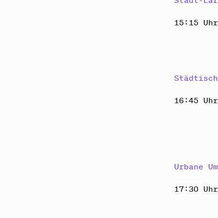
Stadt-Lä
15:15 Uh
Städtisc
16:45 Uh
Urbane U
17:30 Uh