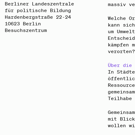
Berliner Landeszentrale
massiv v
für politische Bildung
Hardenbergstraße 22-24
Welche O
10623 Berlin
kann sic
Besuchszentrum
um Umwel
Entschei
kämpfen 
verorten
Über die
In Städt
öffentli
Ressourc
gemeinsa
Teilhabe
Gemeinsa
mit Blic
wollen w