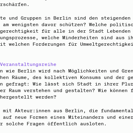
erschärfen.
rte und Gruppen in Berlin sind den steigenden
h am wenigsten davor schützen? Welche politis
tgerechtigkeit für alle in der Stadt Lebenden
dungsprozesse, welche Minderheiten sind aus i
mit welchen Forderungen für Umweltgerechtigke
?
 Veranstaltungsreihe
en wie Berlin wird nach Möglichkeiten und Gre
chen Räume, des kollektiven Konsums und der g
en gefragt: Wie lässt sich Stadt in ihrer Plu
mer Raum verstehen und gestalten? Wie können 
 hergestellt werden?
m mit Akteur:innen aus Berlin, die fundamenta
k auf neue Formen eines Miteinanders und eine
ir solche Fragen öffentlich ausloten.