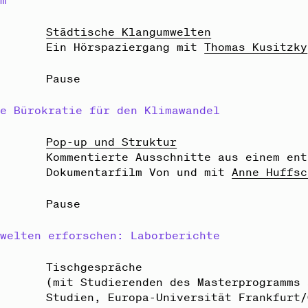
rm
r
Städtische Klangumwelten
Ein Hörspaziergang mit
Thomas Kusitzky
Pause
he Bürokratie für den Klimawandel
r
Pop-up und Struktur
Kommentierte Ausschnitte aus einem ent
Dokumentarfilm Von und mit
Anne Huffsc
Pause
mwelten erforschen: Laborberichte
r
Tischgespräche
(mit Studierenden des Masterprogramms 
Studien, Europa-Universität Frankfurt/