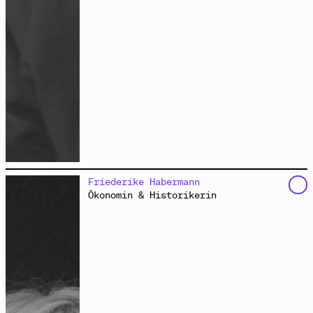
studiert Umwelt, Wälder und Technologie bezüglich
Friederike Habermann
einer nachhaltigen Ressourcennutzung. Als Mitglied vom
Ökonomin & Historikerin
Black Earth Kollektiv
engagiert sie sich zudem aus
einer kritischen BPoc-Perspektive auf rassistische
Strukturen und Umweltkrisen gegen jegliche
Diskriminierungen sowie für soziale und ökologische
Gerechtigkeit.
Foto: Lukas Kozmus