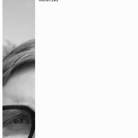
untersucht Themen wie Wiederverwertung, Urbanität oder
kollektive Autorschaft. Dafür entwickelt er Werkzeuge,
die Beziehungen zwischen den Menschen und ihrer Umwelt
„Es gab dafür auch einfach viel Platz“
bilden können.
– ein Gespräch über kollektive
feministische Praxis
Instagram:
@marcos_garc_per
Audio
Räume des Kollektiven – diskursive
Zeichnungen
Bildbeitrag