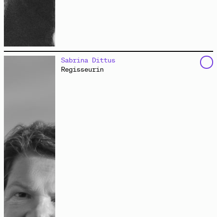
Dagmar Pelger lehrt und forscht zu Kartierungsmethoden
Sabrina Dittus
als kooperative Entwurfswerkzeuge und Spatial Commons
Regisseurin
als Modelle vergemeinschaftender Raumproduktion. Seit
2017 ist sie Teil von coopdisco. Péter Máthé studierte
Architektur in Bukarest und Berlin. Derzeit engagiert
er sich in vielen stadtpolitischen Gruppen. Seit 2019
ist er für die grafische Redaktion der Zeitschrift
Cărămida
in Cluj, Rumänien, zuständig.
www.coopdisco.net
Eigentum und Raumgebrauch entlang der
Michelangelostraße
Kartierung