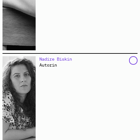
schreibt Prosa, Lyrik, Theaterstücke und Hörspiele.
Nadire Biskin
Nach zwei Romanen (
„Rosa Gott, Wir Loben Dich“
bei
Autorin
Steidl und
„Wimpern aus Gras“
bei Suhrkamp) schreibt
sie vor allem Hörspiele und Stücke fürs Kinder- und
Jugendtheater. Ihre musikalischen Sprachkunsthörspiele
wurden mehrfach ausgezeichnet. Die anarchische
Wortklangcollage
„Geh dicht dichtig!“
(BR/ORF) wurde
zum „Hörspiel des Jahres“ gewählt. 2022 wurde ihr
Hörspiel
„Psalm/Aus der Tieffen“
(MDR) für den
Hörspielpreis der ARD nominiert. Benrath schreibt
Lyrik für mehrere Zeitschriften und Onlinemagazine,
unter anderem für den
Blog des Suhrkamp Verlages
und
für
Sinn und Form
und die
FAZ
. 2021 erhielt sie den
Lyrikpreis München.