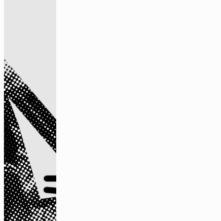
Haus des Wandels.
Schönere Formen der Daseinsvorsorge
Video
„Es gab dafür auch einfach viel Platz“
– ein Gespräch über kollektive