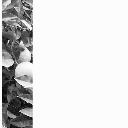
Eine Tanzwirtschaft mit linksradikalem
Selbstverständnis
Text