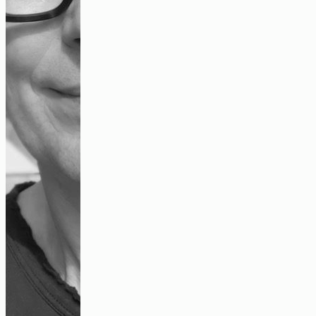
Gemein|sam Sein
Video
Kollektives Zeichnen – mimetische Übung
Bildbeitrag