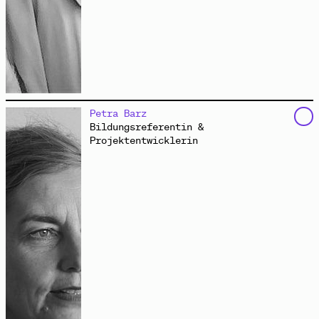
schreibt für Stimme und Papier. Zuweilen tritt sie
Petra Barz
auch in anderer Gestalt in Erscheinung: als Wandelnde
Bildungsreferentin &
Wissenschaftlerin, Schnelle Musikalische Hilfe oder
Projektentwicklerin
einzige Vertreterin des Self-Entitled-Self-
Entitlement-Office. Oft erzeugt sie Wellen bei
verschiedenen Radiosendern, und sie ist Mitglied der
Klang‑Künstler:innengruppe
Research and Waves
.
Gemeinsam mit dem Künstler
Ralf Wendt
konzipiert sie
verschiedene Audioaktionen.
www.jaminescu.com
Da zu sein
Audio