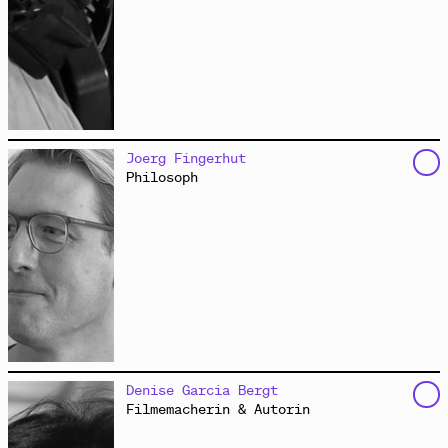
Milla ist 13 und Malou 14 Jahre alt. Beide gehen in
Joerg Fingerhut
Hamburg zur Schule.
Philosoph
Homeschooling
Video
„Wir verändern die Welt durcheinander“
Interview
hat das
„Arts and Minds Lab“
an der Berlin School of
Denise Garcia Bergt
Mind and Brain der Humboldt-Universität zu Berlin
Filmemacherin & Autorin
gegründet. Er ist Mitglied des
Interdisziplinären
Forums Neurourbanistik
und leitet die AG