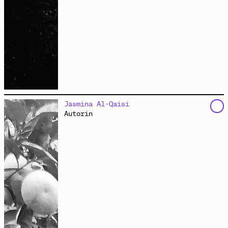
ist die Betreiberin des gleichnamigen Technoclubs und
Jasmina Al-Qaisi
Kulturzentrums am S-Ostkreuz in Berlin. Auf dem
Autorin
Gelände des Markgrafendamm 24c finden
Filmvorführungen, Konzerte, Diskussionsveranstaltungen
und Partys statt.
://about blank
versteht sich als
clubkulturelles Experiment einer Tanzwirtschaft mit
linksradikalem Selbstverständnis, die seit nunmehr
über zehn Jahren das Spannungsverhältnis zwischen
ausgelassenem Feiern und politischer Ausrichtung
auslotet. Kollektiv, Crew, Veranstalter*innen und
Gäste haben gemeinsam einen Ort geschaffen, an dem
sich gegenseitige Neugier und Faszination, Lust auf
das Miteinander und experimentelle Anordnung entfalten
können.