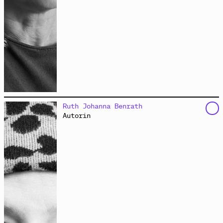
ist nach dem Studium der Sozialpädagogik in die
Ruth Johanna Benrath
politische und internationale Jugend- und
Autorin
Erwachsenenbildung eingestiegen. Mit Komplizinnen
gründete sie 2006 in Hamburg den gemeinnützigen
Bildungsverein
dock europe e.V.
. Als Beraterin und
Prozessbegleiterin arbeitet sie in sozialen
Organisationen und Netzwerken. Sie moderiert
Veranstaltungen und Versammlungen, koordiniert
deutsch-französische Projekte der Jugendhilfe und
begleitet Workshops rund um die Themen Diversität,
Diskriminierung und Partizipation. Seit vielen Jahren
engagiert sie sich im
Hamburger Netzwerk Recht auf
Stadt
.