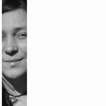
Neurourbanistik an der Klinik für Psychiatrie und
Psychotherapie der Charité Berlin, die das
Forschungsprojekt
„Deine emotionale
Stadt“
wissenschaftlich koordiniert.
„Irgendwann gibt es diesen Kipppunkt“-
ein Gespräch über urbane und innere
Unruhe
Audio
Eine Wohnung, aber kein Zuhause?