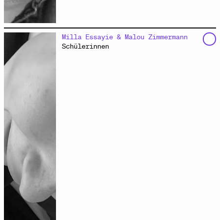
arbeitet an der Schnittstelle von Gestaltung,
Milla Essayie & Malou Zimmermann
Forschung und Vermittlung. Sie hat Architektur,
Schülerinnen
Baudenkmalpflege und Urban Design in Karlsruhe, Wien,
Hamburg und Buenos Aires studiert. Seit dem Sommer
2024 ist sie Koordinatorin des
Zukunftskiez Dammweg
in
Berlin-Neukölln.
Spannung im Zukunftskiez
Video