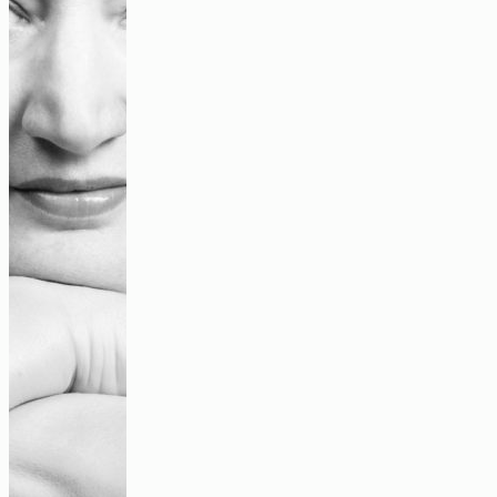
Machen, mitmachen und gemeinsam werden
Video
StraßenschreiberIn
Audio