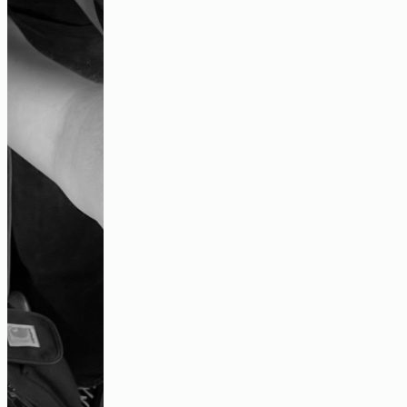
„Irgendwann gibt es diesen Kipppunkt“-
ein Gespräch über urbane und innere
Unruhe
Audio