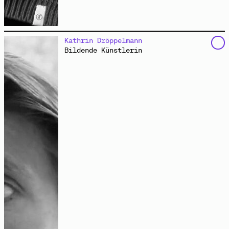
ist freischaffende Filmemacherin, Philosophin,
Kathrin Dröppelmann
Moderatorin und Co-Kuratorin von „Gemeine Stadt“. Sie
Bildende Künstlerin
lebt in Berlin.
www.sabrinadittus.d
e
Spannung in der Weißen Stadt
Interview