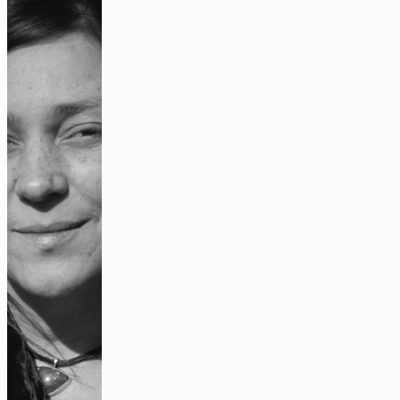
Neurourbanistik an der Klinik für Psychiatrie und
Psychotherapie der Charité Berlin, die das
Forschungsprojekt
„Deine emotionale
Stadt“
wissenschaftlich koordiniert.
„Irgendwann gibt es diesen Kipppunkt“-
ein Gespräch über urbane und innere
Unruhe
Audio
Eine Wohnung, aber kein Zuhause?