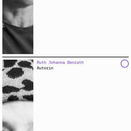
ist nach dem Studium der Sozialpädagogik in die
Ruth Johanna Benrath
politische und internationale Jugend- und
Autorin
Erwachsenenbildung eingestiegen. Mit Komplizinnen
gründete sie 2006 in Hamburg den gemeinnützigen
Bildungsverein
dock europe e.V.
. Als Beraterin und
Prozessbegleiterin arbeitet sie in sozialen
Organisationen und Netzwerken. Sie moderiert
Veranstaltungen und Versammlungen, koordiniert
deutsch-französische Projekte der Jugendhilfe und
begleitet Workshops rund um die Themen Diversität,
Diskriminierung und Partizipation. Seit vielen Jahren
engagiert sie sich im
Hamburger Netzwerk Recht auf
Stadt
.