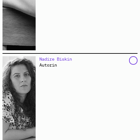
schreibt Prosa, Lyrik, Theaterstücke und Hörspiele.
Nadire Biskin
Nach zwei Romanen (
„Rosa Gott, Wir Loben Dich“
bei
Autorin
Steidl und
„Wimpern aus Gras“
bei Suhrkamp) schreibt
sie vor allem Hörspiele und Stücke fürs Kinder- und
Jugendtheater. Ihre musikalischen Sprachkunsthörspiele
wurden mehrfach ausgezeichnet. Die anarchische
Wortklangcollage
„Geh dicht dichtig!“
(BR/ORF) wurde
zum „Hörspiel des Jahres“ gewählt. 2022 wurde ihr
Hörspiel
„Psalm/Aus der Tieffen“
(MDR) für den
Hörspielpreis der ARD nominiert. Benrath schreibt
Lyrik für mehrere Zeitschriften und Onlinemagazine,
unter anderem für den
Blog des Suhrkamp Verlages
und
für
Sinn und Form
und die
FAZ
. 2021 erhielt sie den
Lyrikpreis München.