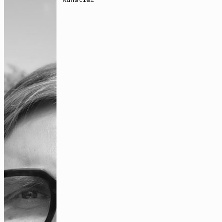
untersucht Themen wie Wiederverwertung, Urbanität oder
kollektive Autorschaft. Dafür entwickelt er Werkzeuge,
die Beziehungen zwischen den Menschen und ihrer Umwelt
„Es gab dafür auch einfach viel Platz“
bilden können.
– ein Gespräch über kollektive
feministische Praxis
Instagram:
@marcos_garc_per
Audio
Räume des Kollektiven – diskursive
Zeichnungen
Bildbeitrag