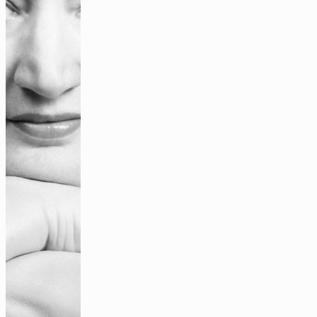
Machen, mitmachen und gemeinsam werden
Video
StraßenschreiberIn
Audio