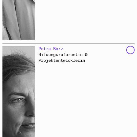
schreibt für Stimme und Papier. Zuweilen tritt sie
Petra Barz
auch in anderer Gestalt in Erscheinung: als Wandelnde
Bildungsreferentin &
Wissenschaftlerin, Schnelle Musikalische Hilfe oder
Projektentwicklerin
einzige Vertreterin des Self-Entitled-Self-
Entitlement-Office. Oft erzeugt sie Wellen bei
verschiedenen Radiosendern, und sie ist Mitglied der
Klang‑Künstler:innengruppe
Research and Waves
.
Gemeinsam mit dem Künstler
Ralf Wendt
konzipiert sie
verschiedene Audioaktionen.
www.jaminescu.com
Da zu sein
Audio