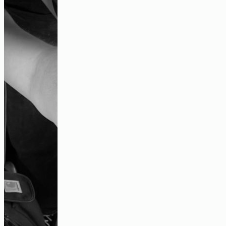
„Irgendwann gibt es diesen Kipppunkt“-
ein Gespräch über urbane und innere
Unruhe
Audio