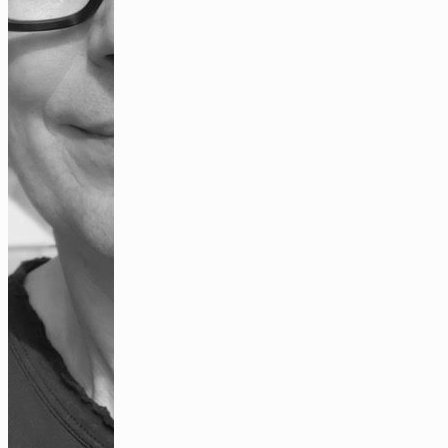
Gemein|sam Sein
Video
Kollektives Zeichnen – mimetische Übung
Bildbeitrag