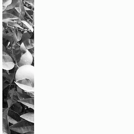
Eine Tanzwirtschaft mit linksradikalem
Selbstverständnis
Text