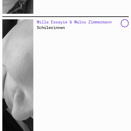
arbeitet an der Schnittstelle von Gestaltung,
Milla Essayie & Malou Zimmermann
Forschung und Vermittlung. Sie hat Architektur,
Schülerinnen
Baudenkmalpflege und Urban Design in Karlsruhe, Wien,
Hamburg und Buenos Aires studiert. Seit dem Sommer
2024 ist sie Koordinatorin des
Zukunftskiez Dammweg
in
Berlin-Neukölln.
Spannung im Zukunftskiez
Video