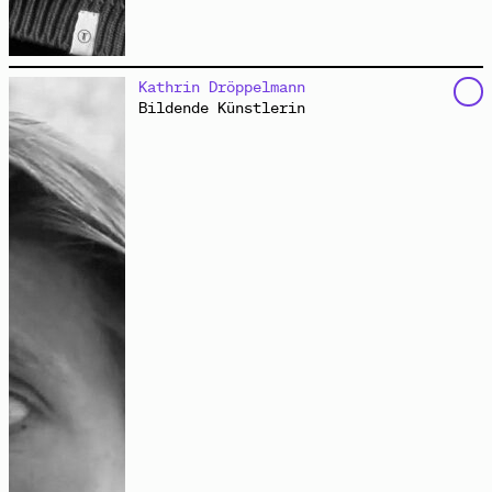
ist freischaffende Filmemacherin, Philosophin,
Kathrin Dröppelmann
Moderatorin und Co-Kuratorin von „Gemeine Stadt“. Sie
Bildende Künstlerin
lebt in Berlin.
www.sabrinadittus.d
e
Spannung in der Weißen Stadt
Interview