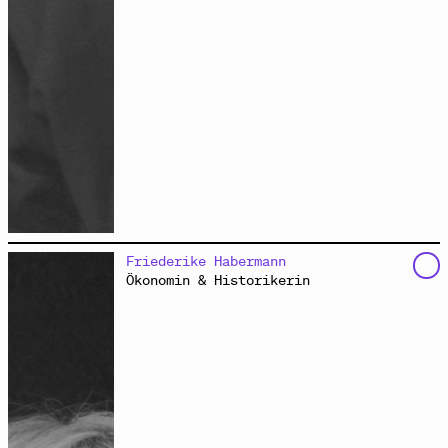
studiert Umwelt, Wälder und Technologie bezüglich
Friederike Habermann
einer nachhaltigen Ressourcennutzung. Als Mitglied vom
Ökonomin & Historikerin
Black Earth Kollektiv
engagiert sie sich zudem aus
einer kritischen BPoc-Perspektive auf rassistische
Strukturen und Umweltkrisen gegen jegliche
Diskriminierungen sowie für soziale und ökologische
Gerechtigkeit.
Foto: Lukas Kozmus