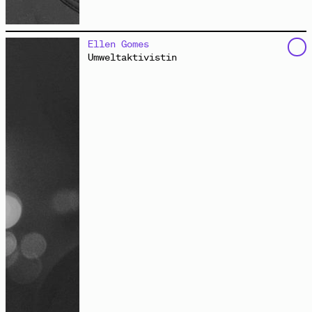
verhandelt als Architekt, Kurator und Verleger
Ellen Gomes
stadtpolitische Veränderungen und urbane Praktiken.
Umweltaktivistin
Seine Performances, Installationen, Fotografien und
Publikationen reflektieren die Nutzung des städtischen
Raumes. Mit der Berliner Mitkunstzentrale hat er eine
Werkstatt kollektiver Wissensproduktion initiiert.
Durch das Recyceln von Materialien, Ideen und
Geschichten thematisiert die Mitkunstzentrale
Materialkreisläufe, Kunst, Öffentlichkeit und
Gesellschaft in Zeiten des Klimanotstandes.
Mitkunstzentrale.de
/
goengrich.de
/
berlinerhefte.de
/
eeclectic.de
Ereignisform: Versammlung
Bildbeitrag