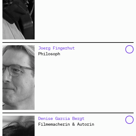
Milla ist 13 und Malou 14 Jahre alt. Beide gehen in
Joerg Fingerhut
Hamburg zur Schule.
Philosoph
Homeschooling
Video
„Wir verändern die Welt durcheinander“
Interview
hat das
„Arts and Minds Lab“
an der Berlin School of
Denise Garcia Bergt
Mind and Brain der Humboldt-Universität zu Berlin
Filmemacherin & Autorin
gegründet. Er ist Mitglied des
Interdisziplinären
Forums Neurourbanistik
und leitet die AG