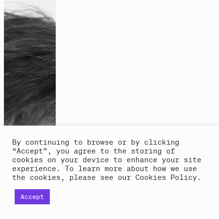
eine solidarische Gesellschaft Wirklichkeit werden
kann. 2023 erschien ihr jüngstes Buch
„Overcoming
Exploitation and Externalisation. An Intersectional
Theory of Hegemony and Transformation“
(Routledge).
„Wir verändern die Welt durcheinander“
Interview
By continuing to browse or by clicking
“Accept”, you agree to the storing of
cookies on your device to enhance your site
experience. To learn more about how we use
the cookies, please see our Cookies Policy.
Accept