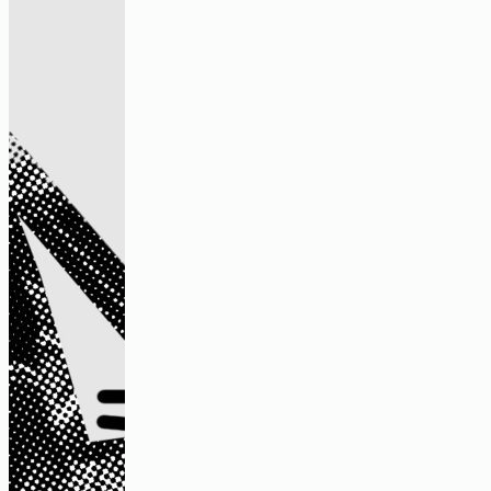
Haus des Wandels.
Schönere Formen der Daseinsvorsorge
Video
„Es gab dafür auch einfach viel Platz“
– ein Gespräch über kollektive