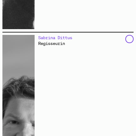
Dagmar Pelger lehrt und forscht zu Kartierungsmethoden
Sabrina Dittus
als kooperative Entwurfswerkzeuge und Spatial Commons
Regisseurin
als Modelle vergemeinschaftender Raumproduktion. Seit
2017 ist sie Teil von coopdisco. Péter Máthé studierte
Architektur in Bukarest und Berlin. Derzeit engagiert
er sich in vielen stadtpolitischen Gruppen. Seit 2019
ist er für die grafische Redaktion der Zeitschrift
Cărămida
in Cluj, Rumänien, zuständig.
www.coopdisco.net
Eigentum und Raumgebrauch entlang der
Michelangelostraße
Kartierung