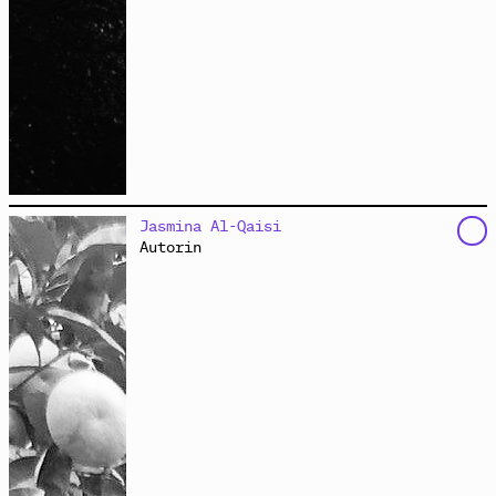
ist die Betreiberin des gleichnamigen Technoclubs und
Jasmina Al-Qaisi
Kulturzentrums am S-Ostkreuz in Berlin. Auf dem
Autorin
Gelände des Markgrafendamm 24c finden
Filmvorführungen, Konzerte, Diskussionsveranstaltungen
und Partys statt.
://about blank
versteht sich als
clubkulturelles Experiment einer Tanzwirtschaft mit
linksradikalem Selbstverständnis, die seit nunmehr
über zehn Jahren das Spannungsverhältnis zwischen
ausgelassenem Feiern und politischer Ausrichtung
auslotet. Kollektiv, Crew, Veranstalter*innen und
Gäste haben gemeinsam einen Ort geschaffen, an dem
sich gegenseitige Neugier und Faszination, Lust auf
das Miteinander und experimentelle Anordnung entfalten
können.