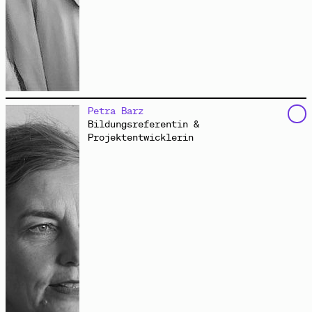
schreibt für Stimme und Papier. Zuweilen tritt sie
Petra Barz
auch in anderer Gestalt in Erscheinung: als Wandelnde
Bildungsreferentin &
Wissenschaftlerin, Schnelle Musikalische Hilfe oder
Projektentwicklerin
einzige Vertreterin des Self-Entitled-Self-
Entitlement-Office. Oft erzeugt sie Wellen bei
verschiedenen Radiosendern, und sie ist Mitglied der
Klang‑Künstler:innengruppe
Research and Waves
.
Gemeinsam mit dem Künstler
Ralf Wendt
konzipiert sie
verschiedene Audioaktionen.
www.jaminescu.com
Da zu sein
Audio