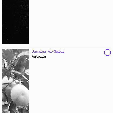
ist die Betreiberin des gleichnamigen Technoclubs und
Jasmina Al-Qaisi
Kulturzentrums am S-Ostkreuz in Berlin. Auf dem
Autorin
Gelände des Markgrafendamm 24c finden
Filmvorführungen, Konzerte, Diskussionsveranstaltungen
und Partys statt.
://about blank
versteht sich als
clubkulturelles Experiment einer Tanzwirtschaft mit
linksradikalem Selbstverständnis, die seit nunmehr
über zehn Jahren das Spannungsverhältnis zwischen
ausgelassenem Feiern und politischer Ausrichtung
auslotet. Kollektiv, Crew, Veranstalter*innen und
Gäste haben gemeinsam einen Ort geschaffen, an dem
sich gegenseitige Neugier und Faszination, Lust auf
das Miteinander und experimentelle Anordnung entfalten
können.