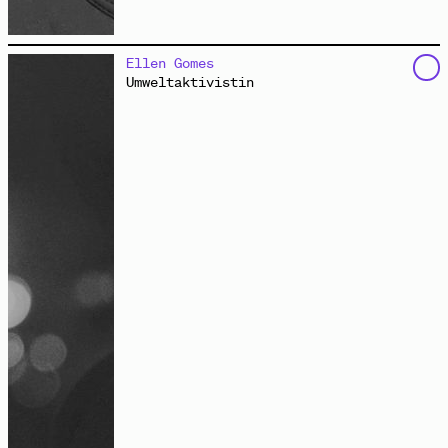
verhandelt als Architekt, Kurator und Verleger
Ellen Gomes
stadtpolitische Veränderungen und urbane Praktiken.
Umweltaktivistin
Seine Performances, Installationen, Fotografien und
Publikationen reflektieren die Nutzung des städtischen
Raumes. Mit der Berliner Mitkunstzentrale hat er eine
Werkstatt kollektiver Wissensproduktion initiiert.
Durch das Recyceln von Materialien, Ideen und
Geschichten thematisiert die Mitkunstzentrale
Materialkreisläufe, Kunst, Öffentlichkeit und
Gesellschaft in Zeiten des Klimanotstandes.
Mitkunstzentrale.de
/
goengrich.de
/
berlinerhefte.de
/
eeclectic.de
Ereignisform: Versammlung
Bildbeitrag