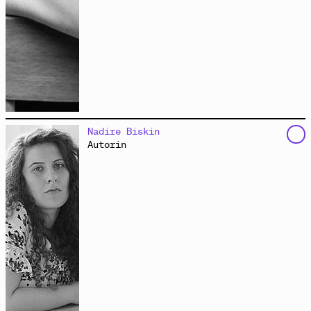
schreibt Prosa, Lyrik, Theaterstücke und Hörspiele.
Nadire Biskin
Nach zwei Romanen (
„Rosa Gott, Wir Loben Dich“
bei
Autorin
Steidl und
„Wimpern aus Gras“
bei Suhrkamp) schreibt
sie vor allem Hörspiele und Stücke fürs Kinder- und
Jugendtheater. Ihre musikalischen Sprachkunsthörspiele
wurden mehrfach ausgezeichnet. Die anarchische
Wortklangcollage
„Geh dicht dichtig!“
(BR/ORF) wurde
zum „Hörspiel des Jahres“ gewählt. 2022 wurde ihr
Hörspiel
„Psalm/Aus der Tieffen“
(MDR) für den
Hörspielpreis der ARD nominiert. Benrath schreibt
Lyrik für mehrere Zeitschriften und Onlinemagazine,
unter anderem für den
Blog des Suhrkamp Verlages
und
für
Sinn und Form
und die
FAZ
. 2021 erhielt sie den
Lyrikpreis München.