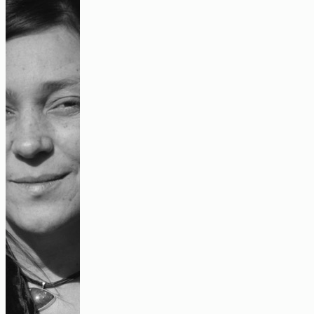
Neurourbanistik an der Klinik für Psychiatrie und
Psychotherapie der Charité Berlin, die das
Forschungsprojekt
„Deine emotionale
Stadt“
wissenschaftlich koordiniert.
„Irgendwann gibt es diesen Kipppunkt“-
ein Gespräch über urbane und innere
Unruhe
Audio
Eine Wohnung, aber kein Zuhause?