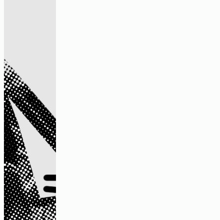
Haus des Wandels.
Schönere Formen der Daseinsvorsorge
Video
„Es gab dafür auch einfach viel Platz“
– ein Gespräch über kollektive