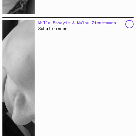
arbeitet an der Schnittstelle von Gestaltung,
Milla Essayie & Malou Zimmermann
Forschung und Vermittlung. Sie hat Architektur,
Schülerinnen
Baudenkmalpflege und Urban Design in Karlsruhe, Wien,
Hamburg und Buenos Aires studiert. Seit dem Sommer
2024 ist sie Koordinatorin des
Zukunftskiez Dammweg
in
Berlin-Neukölln.
Spannung im Zukunftskiez
Video