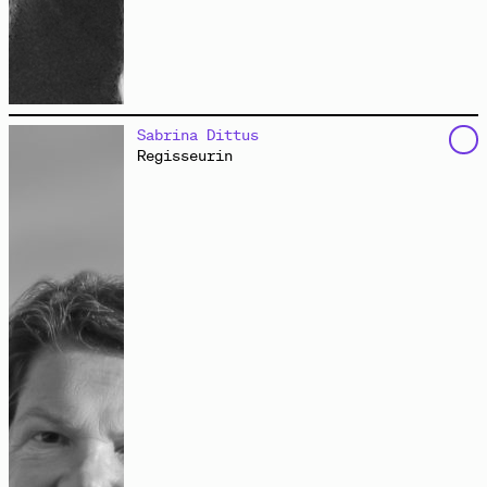
Dagmar Pelger lehrt und forscht zu Kartierungsmethoden
Sabrina Dittus
als kooperative Entwurfswerkzeuge und Spatial Commons
Regisseurin
als Modelle vergemeinschaftender Raumproduktion. Seit
2017 ist sie Teil von coopdisco. Péter Máthé studierte
Architektur in Bukarest und Berlin. Derzeit engagiert
er sich in vielen stadtpolitischen Gruppen. Seit 2019
ist er für die grafische Redaktion der Zeitschrift
Cărămida
in Cluj, Rumänien, zuständig.
www.coopdisco.net
Eigentum und Raumgebrauch entlang der
Michelangelostraße
Kartierung