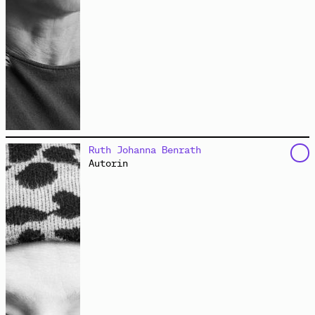
ist nach dem Studium der Sozialpädagogik in die
Ruth Johanna Benrath
politische und internationale Jugend- und
Autorin
Erwachsenenbildung eingestiegen. Mit Komplizinnen
gründete sie 2006 in Hamburg den gemeinnützigen
Bildungsverein
dock europe e.V.
. Als Beraterin und
Prozessbegleiterin arbeitet sie in sozialen
Organisationen und Netzwerken. Sie moderiert
Veranstaltungen und Versammlungen, koordiniert
deutsch-französische Projekte der Jugendhilfe und
begleitet Workshops rund um die Themen Diversität,
Diskriminierung und Partizipation. Seit vielen Jahren
engagiert sie sich im
Hamburger Netzwerk Recht auf
Stadt
.