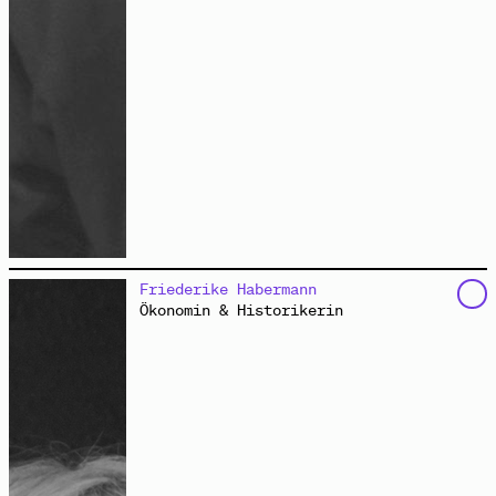
studiert Umwelt, Wälder und Technologie bezüglich
Friederike Habermann
einer nachhaltigen Ressourcennutzung. Als Mitglied vom
Ökonomin & Historikerin
Black Earth Kollektiv
engagiert sie sich zudem aus
einer kritischen BPoc-Perspektive auf rassistische
Strukturen und Umweltkrisen gegen jegliche
Diskriminierungen sowie für soziale und ökologische
Gerechtigkeit.
Foto: Lukas Kozmus