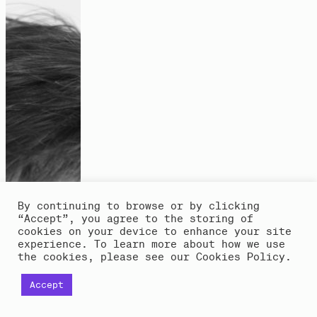
eine solidarische Gesellschaft Wirklichkeit werden
kann. 2023 erschien ihr jüngstes Buch
„Overcoming
Exploitation and Externalisation. An Intersectional
Theory of Hegemony and Transformation“
(Routledge).
„Wir verändern die Welt durcheinander“
Interview
By continuing to browse or by clicking
“Accept”, you agree to the storing of
cookies on your device to enhance your site
experience. To learn more about how we use
the cookies, please see our Cookies Policy.
Accept