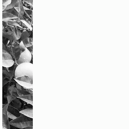
Eine Tanzwirtschaft mit linksradikalem
Selbstverständnis
Text