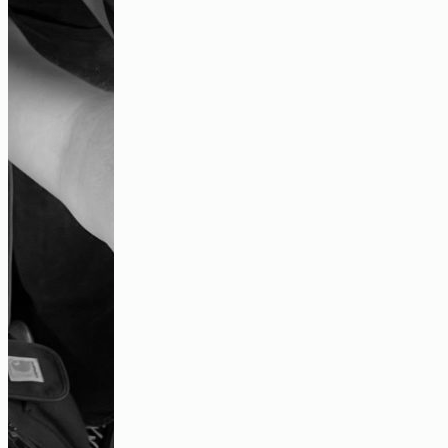
„Irgendwann gibt es diesen Kipppunkt“-
ein Gespräch über urbane und innere
Unruhe
Audio