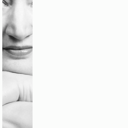
Machen, mitmachen und gemeinsam werden
Video
StraßenschreiberIn
Audio