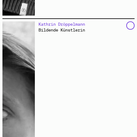
ist freischaffende Filmemacherin, Philosophin,
Kathrin Dröppelmann
Moderatorin und Co-Kuratorin von „Gemeine Stadt“. Sie
Bildende Künstlerin
lebt in Berlin.
www.sabrinadittus.d
e
Spannung in der Weißen Stadt
Interview