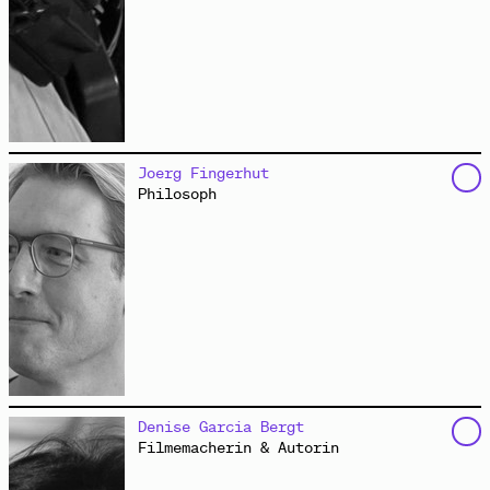
Milla ist 13 und Malou 14 Jahre alt. Beide gehen in
Joerg Fingerhut
Hamburg zur Schule.
Philosoph
Homeschooling
Video
„Wir verändern die Welt durcheinander“
Interview
hat das
„Arts and Minds Lab“
an der Berlin School of
Denise Garcia Bergt
Mind and Brain der Humboldt-Universität zu Berlin
Filmemacherin & Autorin
gegründet. Er ist Mitglied des
Interdisziplinären
Forums Neurourbanistik
und leitet die AG