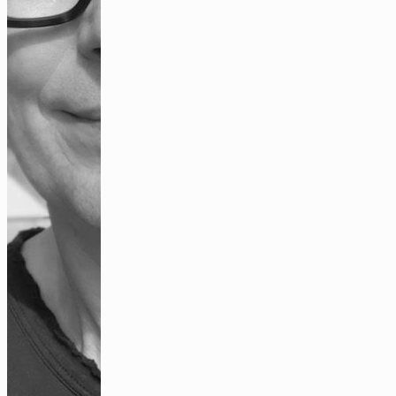
Gemein|sam Sein
Video
Kollektives Zeichnen – mimetische Übung
Bildbeitrag